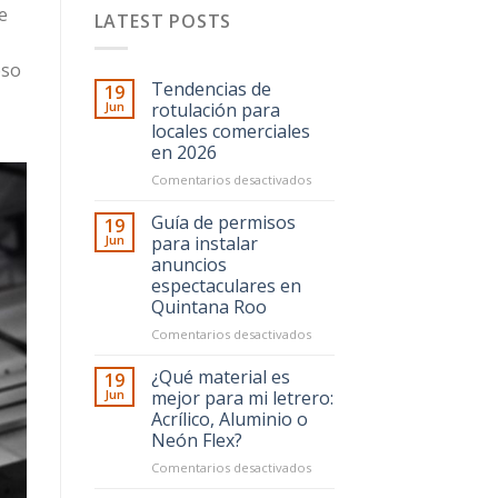
e
LATEST POSTS
eso
Tendencias de
19
Jun
rotulación para
locales comerciales
en 2026
en
Comentarios desactivados
Tendencias
de
Guía de permisos
19
rotulación
Jun
para instalar
para
anuncios
locales
espectaculares en
comerciales
Quintana Roo
en
2026
en
Comentarios desactivados
Guía
de
¿Qué material es
19
permisos
Jun
mejor para mi letrero:
para
Acrílico, Aluminio o
instalar
Neón Flex?
anuncios
espectaculares
en
Comentarios desactivados
en
¿Qué