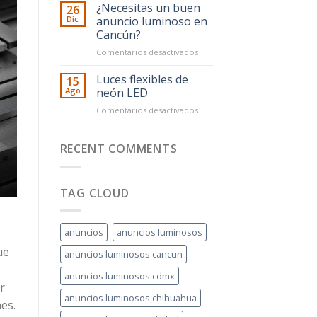
Quintana
material
¿Necesitas un buen
26
Roo
es
Dic
anuncio luminoso en
mejor
Cancún?
para
en
Comentarios desactivados
mi
¿Necesitas
letrero:
un
Acrílico,
Luces flexibles de
15
buen
Aluminio
Ago
neón LED
anuncio
o
en
Comentarios desactivados
luminoso
Neón
Luces
en
Flex?
flexibles
Cancún?
de
RECENT COMMENTS
neón
LED
TAG CLOUD
anuncios
anuncios luminosos
ue
anuncios luminosos cancun
anuncios luminosos cdmx
r
anuncios luminosos chihuahua
es.