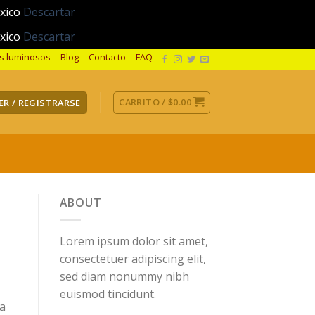
éxico
Descartar
éxico
Descartar
os luminosos
Blog
Contacto
FAQ
CARRITO /
$
0.00
ER / REGISTRARSE
ABOUT
Lorem ipsum dolor sit amet,
consectetuer adipiscing elit,
sed diam nonummy nibh
euismod tincidunt.
a