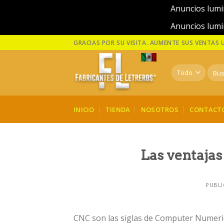
Anuncios lumi
Anuncios lumi
Skip
GRACIAS POR SU VISITA. AUMENTE SUS VENTAS
to
content
Busca
por:
INICIO
TIENDA
NOSOTROS
CONTACT
Las ventajas
PUBLI
CNC son las siglas de Computer Numeri