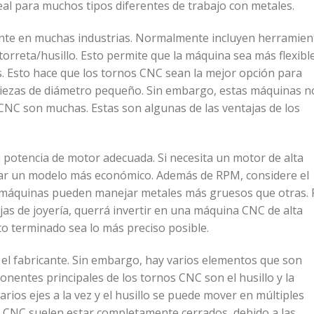
eal para muchos tipos diferentes de trabajo con metales.
te en muchas industrias. Normalmente incluyen herramien
torreta/husillo. Esto permite que la máquina sea más flexibl
s. Esto hace que los tornos CNC sean la mejor opción para
 piezas de diámetro pequeño. Sin embargo, estas máquinas n
 CNC son muchas. Estas son algunas de las ventajas de los
 potencia de motor adecuada. Si necesita un motor de alta
rar un modelo más económico. Además de RPM, considere el
as máquinas pueden manejar metales más gruesos que otras. 
ejas de joyería, querrá invertir en una máquina CNC de alta
to terminado sea lo más preciso posible.
 el fabricante. Sin embargo, hay varios elementos que son
entes principales de los tornos CNC son el husillo y la
arios ejes a la vez y el husillo se puede mover en múltiples
s CNC suelen estar completamente cerrados, debido a las