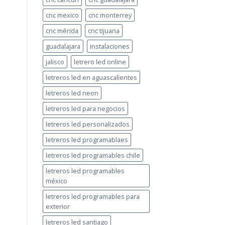
cnc mexico
cnc monterrey
cnc mérida
cnc tijuana
guadalajara
instalaciones
jalisco
letrero led online
letreros led en aguascalientes
letreros led neon
letreros led para negocios
letreros led personalizados
letreros led programablaes
letreros led programables chile
letreros led programables
méxico
letreros led programables para
exterior
letreros led santiago