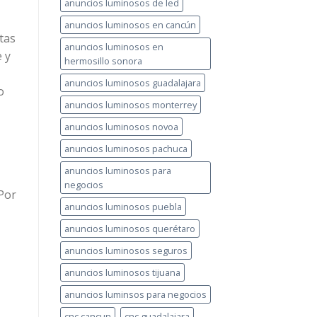
anuncios luminosos de led
anuncios luminosos en cancún
tas
anuncios luminosos en
e y
hermosillo sonora
anuncios luminosos guadalajara
o
anuncios luminosos monterrey
anuncios luminosos novoa
anuncios luminosos pachuca
anuncios luminosos para
negocios
Por
anuncios luminosos puebla
anuncios luminosos querétaro
anuncios luminosos seguros
anuncios luminosos tijuana
anuncios luminsos para negocios
cnc cancun
cnc guadalajara