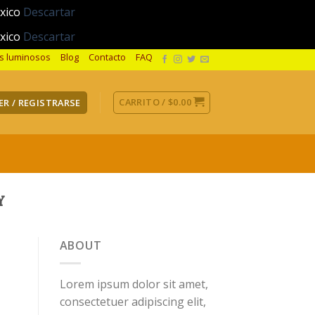
éxico
Descartar
éxico
Descartar
os luminosos
Blog
Contacto
FAQ
CARRITO /
$
0.00
ER / REGISTRARSE
Y
ABOUT
Lorem ipsum dolor sit amet,
consectetuer adipiscing elit,