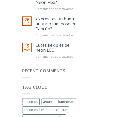
Neón Flex?
anuncios
espectaculares
en
Comentarios desactivados
en
¿Qué
Quintana
material
¿Necesitas un buen
26
Roo
es
Dic
anuncio luminoso en
mejor
Cancún?
para
en
Comentarios desactivados
mi
¿Necesitas
letrero:
un
Acrílico,
Luces flexibles de
15
buen
Aluminio
Ago
neón LED
anuncio
o
en
Comentarios desactivados
luminoso
Neón
Luces
en
Flex?
flexibles
Cancún?
de
RECENT COMMENTS
neón
LED
TAG CLOUD
anuncios
anuncios luminosos
anuncios luminosos cancun