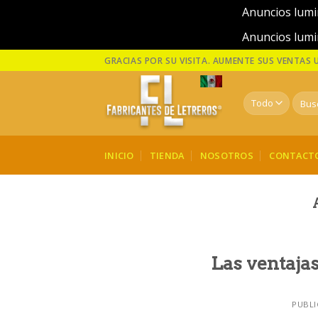
Anuncios lumi
Anuncios lumi
Skip
GRACIAS POR SU VISITA. AUMENTE SUS VENTAS
to
content
Busca
por:
INICIO
TIENDA
NOSOTROS
CONTACT
Las ventaja
PUBLI