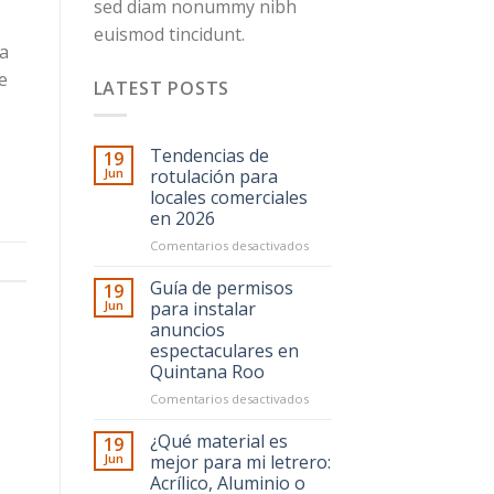
sed diam nonummy nibh
euismod tincidunt.
a
e
LATEST POSTS
Tendencias de
19
Jun
rotulación para
locales comerciales
en 2026
en
Comentarios desactivados
Tendencias
de
Guía de permisos
19
rotulación
Jun
para instalar
para
anuncios
locales
espectaculares en
comerciales
Quintana Roo
en
2026
en
Comentarios desactivados
Guía
de
¿Qué material es
19
permisos
Jun
mejor para mi letrero:
para
Acrílico, Aluminio o
instalar